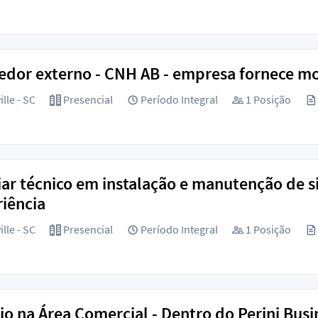
dor externo - CNH AB - empresa fornece m
lle - SC
Presencial
Período Integral
1 Posição
iar técnico em instalação e manutenção de s
iência
lle - SC
Presencial
Período Integral
1 Posição
io na Área Comercial - Dentro do Perini Busi