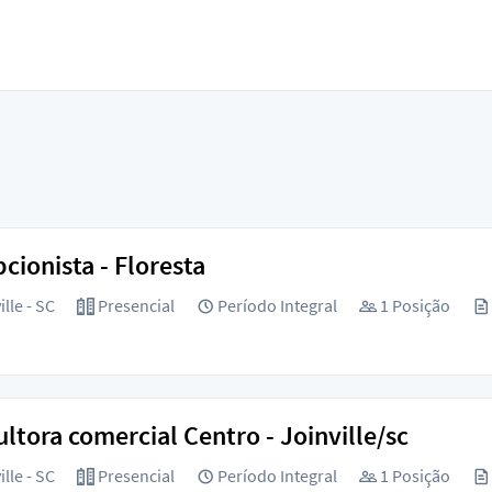
cionista - Floresta
lle - SC
Presencial
Período Integral
1 Posição
ltora comercial Centro - Joinville/sc
lle - SC
Presencial
Período Integral
1 Posição