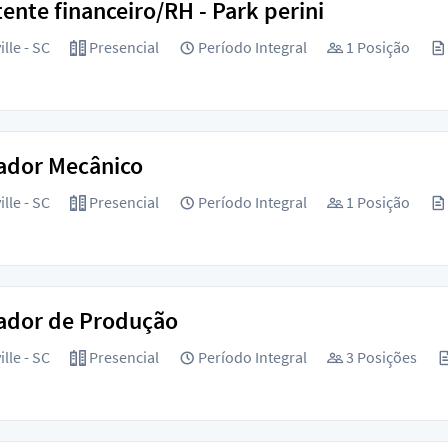
tente financeiro/RH - Park perini
lle - SC
Presencial
Período Integral
1 Posição
ador Mecânico
lle - SC
Presencial
Período Integral
1 Posição
ador de Produção
lle - SC
Presencial
Período Integral
3 Posições