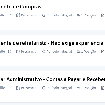
tente de Compras
lle - SC
Presencial
Período Integral
1 Posição
tente de refratarista - Não exige experiência
lle - SC
Presencial
Período Integral
1 Posição
iar Administrativo - Contas a Pagar e Recebe
lle - SC
Presencial
Período Integral
1 Posição