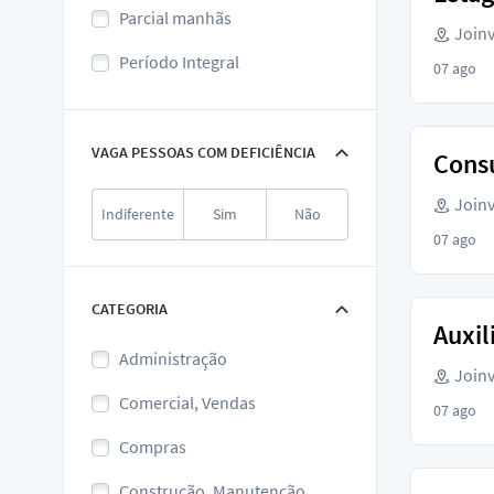
Parcial manhãs
Joinvi
Período Integral
07 ago
VAGA PESSOAS COM DEFICIÊNCIA
Consu
Joinvi
Indiferente
Sim
Não
07 ago
CATEGORIA
Auxil
Administração
Joinvi
Comercial, Vendas
07 ago
Compras
Construção, Manutenção