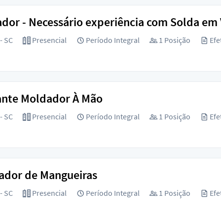
dor - Necessário experiência com Solda em 
 - SC
Presencial
Período Integral
1 Posição
Efe
ante Moldador À Mão
 - SC
Presencial
Período Integral
1 Posição
Efe
ador de Mangueiras
 - SC
Presencial
Período Integral
1 Posição
Efe