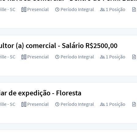
lle - SC
Presencial
Período Integral
1 Posição
ltor (a) comercial - Salário R$2500,00
lle - SC
Presencial
Período Integral
1 Posição
iar de expedição - Floresta
lle - SC
Presencial
Período Integral
1 Posição